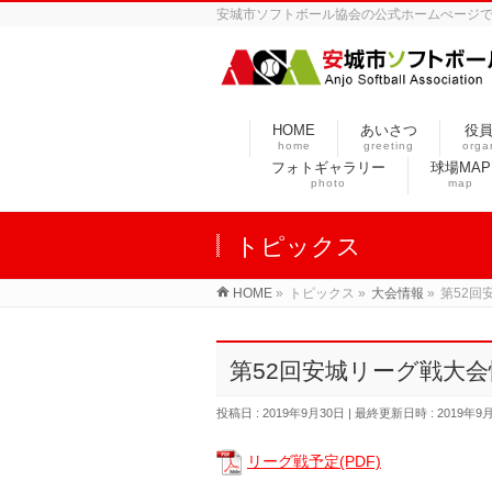
安城市ソフトボール協会の公式ホームぺージ
HOME
あいさつ
役
home
greeting
orga
フォトギャラリー
球場MAP
photo
map
トピックス
HOME
»
トピックス
»
大会情報
»
第52回
第52回安城リーグ戦大会情報
投稿日 : 2019年9月30日
最終更新日時 : 2019年9
リーグ戦予定(PDF)