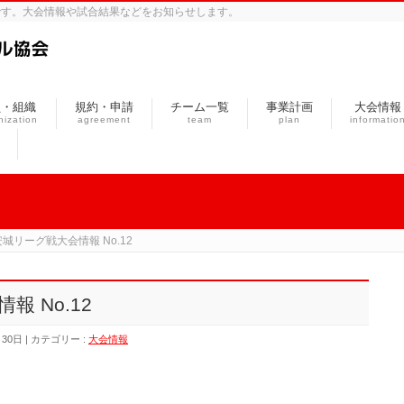
です。大会情報や試合結果などをお知らせします。
員・組織
規約・申請
チーム一覧
事業計画
大会情報
nization
agreement
team
plan
informatio
安城リーグ戦大会情報 No.12
 No.12
月30日
カテゴリー :
大会情報