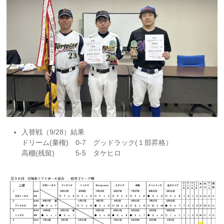
入替戦（9/28）結果
ドリーム(棄権) 0-7 グッドラック(１部昇格）
高棚(残留) 5-5 タケヒロ